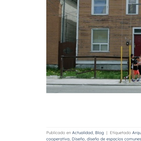
Publicado en
Actualidad
,
Blog
|
Etiquetado
Arqu
cooperativa
,
Diseño
,
diseño de espacios comunes