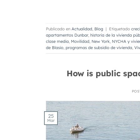
Publicado en
Actualidad
,
Blog
|
Etiquetado
crec
apartamentos Dunbar
,
historia de la vivienda pú
clase media
,
Movilidad
,
New York
,
NYCHA y vivie
de Blasio
,
programas de subsidio de vivienda
,
Vi
How is public spa
POS
25
Mar