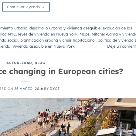
Continuar leyendo
→
imiento urbano
,
desarrollo urbano y vivienda asequible
,
evolución de los
blica NYC
,
leyes de vivienda en Nueva York
,
Maps
,
Mitchell-Lama y viviend
nda social
,
planificación urbana y crisis habitacional
,
política de vivienda B
vienda
,
Vivienda asequible en Nueva York
Deje un coment
ACTUALIDAD
,
BLOG
ce changing in European cities?
TED ON
25 MARZO, 2016
BY
DYGT