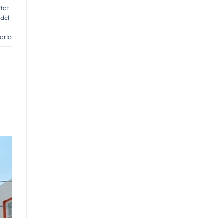
itat
del
ario