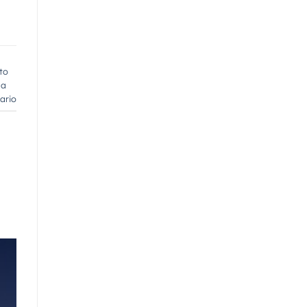
to
la
ario