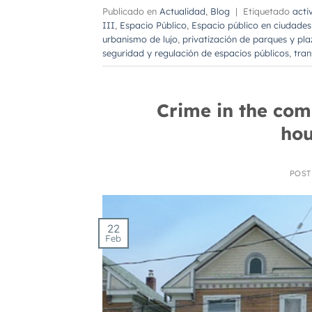
Publicado en
Actualidad
,
Blog
|
Etiquetado
acti
III
,
Espacio Público
,
Espacio público en ciudade
urbanismo de lujo
,
privatización de parques y pla
seguridad y regulación de espacios públicos
,
tran
Crime in the com
hou
POS
22
Feb