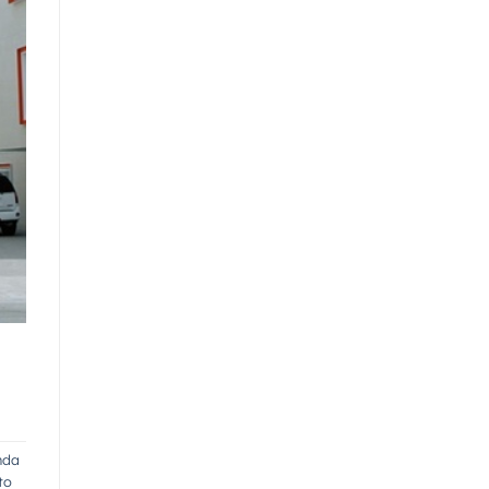
nda
to