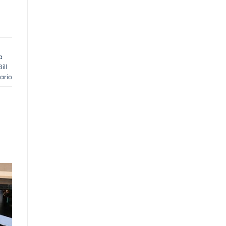
a
ill
ario