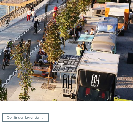
Continuar leyendo
→