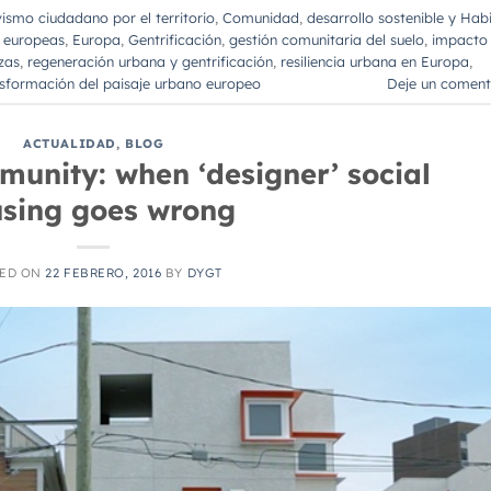
vismo ciudadano por el territorio
,
Comunidad
,
desarrollo sostenible y Hab
s europeas
,
Europa
,
Gentrificación
,
gestión comunitaria del suelo
,
impacto 
zas
,
regeneración urbana y gentrificación
,
resiliencia urbana en Europa
,
sformación del paisaje urbano europeo
Deje un coment
ACTUALIDAD
,
BLOG
munity: when ‘designer’ social
sing goes wrong
TED ON
22 FEBRERO, 2016
BY
DYGT