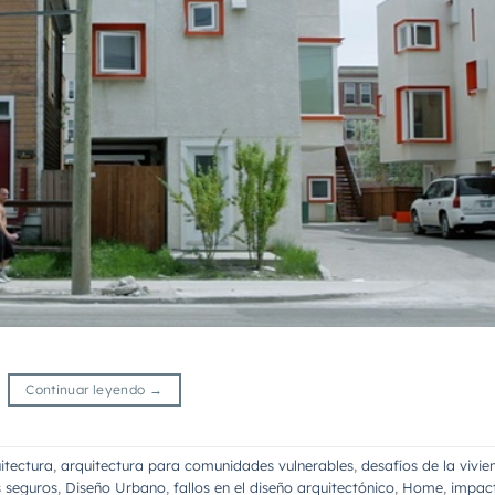
Continuar leyendo
→
itectura
,
arquitectura para comunidades vulnerables
,
desafíos de la vivie
 seguros
,
Diseño Urbano
,
fallos en el diseño arquitectónico
,
Home
,
impac