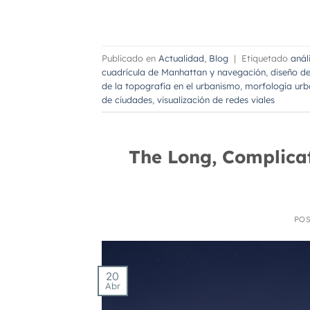
Publicado en
Actualidad
,
Blog
|
Etiquetado
anál
cuadrícula de Manhattan y navegación
,
diseño d
de la topografía en el urbanismo
,
morfología urb
de ciudades
,
visualización de redes viales
The Long, Complicat
PO
20
Abr