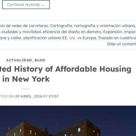
Continuar leyendo
→
isis de redes de carreteras
,
Cartografía
,
cartografía y orientación urbana
,
e ciudades y movilidad
,
eficiencia del diseño en damero
,
Expansión
,
impac
ana y calles
,
planificación urbana EE. UU. vs Europa
,
Trazado en cuadrícu
Deje un coment
ACTUALIDAD
,
BLOG
ed History of Affordable Housing
in New York
STED ON
20 ABRIL, 2016
BY
DYGT