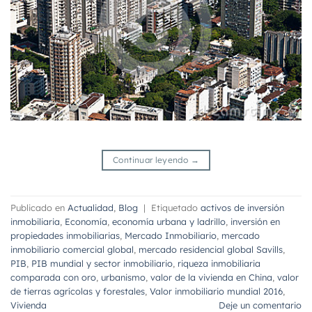
Continuar leyendo
→
Publicado en
Actualidad
,
Blog
|
Etiquetado
activos de inversión
inmobiliaria
,
Economía
,
economía urbana y ladrillo
,
inversión en
propiedades inmobiliarias
,
Mercado Inmobiliario
,
mercado
inmobiliario comercial global
,
mercado residencial global Savills
,
PIB
,
PIB mundial y sector inmobiliario
,
riqueza inmobiliaria
comparada con oro
,
urbanismo
,
valor de la vivienda en China
,
valor
de tierras agrícolas y forestales
,
Valor inmobiliario mundial 2016
,
Vivienda
Deje un comentario