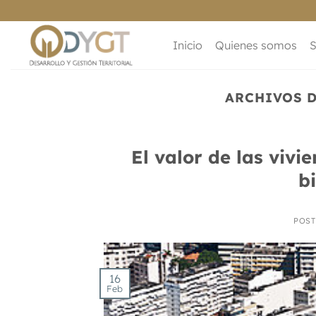
Saltar
al
contenido
Inicio
Quienes somos
S
ARCHIVOS D
El valor de las vivi
b
POS
16
Feb