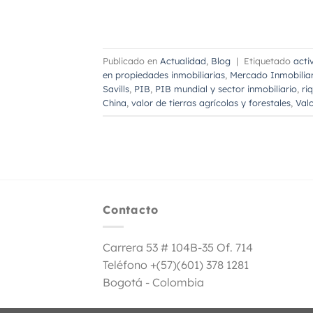
Publicado en
Actualidad
,
Blog
|
Etiquetado
acti
en propiedades inmobiliarias
,
Mercado Inmobiliar
Savills
,
PIB
,
PIB mundial y sector inmobiliario
,
ri
China
,
valor de tierras agrícolas y forestales
,
Valo
Contacto
Carrera 53 # 104B-35 Of. 714
Teléfono +(57)(601) 378 1281
Bogotá - Colombia