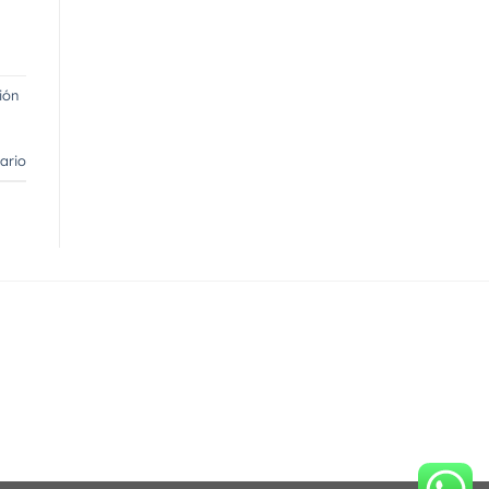
ión
ario