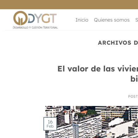
Saltar
al
contenido
Inicio
Quienes somos
S
ARCHIVOS D
El valor de las vivi
b
POS
16
Feb