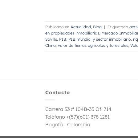
Publicado en
Actualidad
,
Blog
|
Etiquetado
acti
en propiedades inmobiliarias
,
Mercado Inmobiliar
Savills
,
PIB
,
PIB mundial y sector inmobiliario
,
ri
China
,
valor de tierras agrícolas y forestales
,
Valo
Contacto
Carrera 53 # 104B-35 Of. 714
Teléfono +(57)(601) 378 1281
Bogotá - Colombia