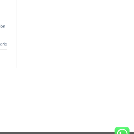
ión
ario