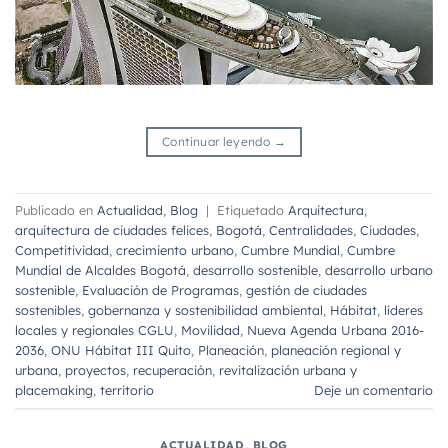
Continuar leyendo
→
Publicado en
Actualidad
,
Blog
|
Etiquetado
Arquitectura
,
arquitectura de ciudades felices
,
Bogotá
,
Centralidades
,
Ciudades
,
Competitividad
,
crecimiento urbano
,
Cumbre Mundial
,
Cumbre
Mundial de Alcaldes Bogotá
,
desarrollo sostenible
,
desarrollo urbano
sostenible
,
Evaluación de Programas
,
gestión de ciudades
sostenibles
,
gobernanza y sostenibilidad ambiental
,
Hábitat
,
líderes
locales y regionales CGLU
,
Movilidad
,
Nueva Agenda Urbana 2016-
2036
,
ONU Hábitat III Quito
,
Planeación
,
planeación regional y
urbana
,
proyectos
,
recuperación
,
revitalización urbana y
placemaking
,
territorio
Deje un comentario
ACTUALIDAD
,
BLOG