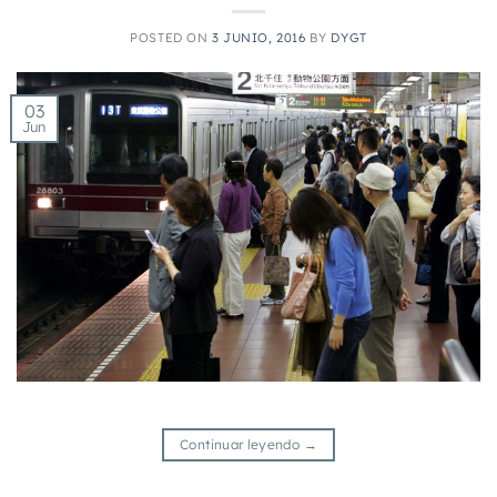
POSTED ON
3 JUNIO, 2016
BY
DYGT
03
Jun
Continuar leyendo
→