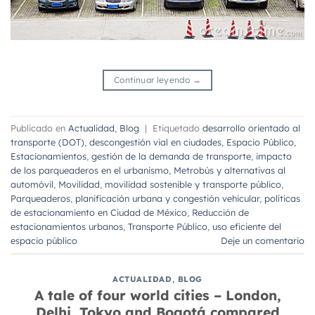
Continuar leyendo
→
Publicado en
Actualidad
,
Blog
|
Etiquetado
desarrollo orientado al
transporte (DOT)
,
descongestión vial en ciudades
,
Espacio Público
,
Estacionamientos
,
gestión de la demanda de transporte
,
impacto
de los parqueaderos en el urbanismo
,
Metrobús y alternativas al
automóvil
,
Movilidad
,
movilidad sostenible y transporte público
,
Parqueaderos
,
planificación urbana y congestión vehicular
,
políticas
de estacionamiento en Ciudad de México
,
Reducción de
estacionamientos urbanos
,
Transporte Público
,
uso eficiente del
espacio público
Deje un comentario
ACTUALIDAD
,
BLOG
A tale of four world cities – London,
Delhi, Tokyo and Bogotá compared