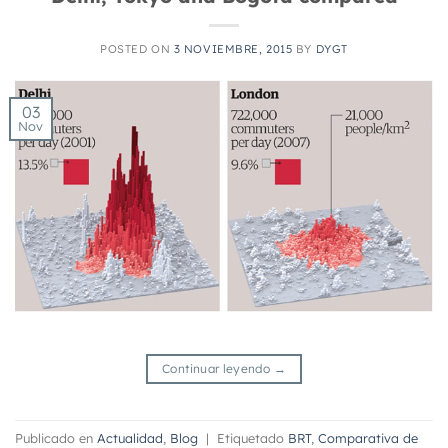
POSTED ON
3 NOVIEMBRE, 2015
BY
DYGT
03
Nov
Continuar leyendo
→
Publicado en
Actualidad
,
Blog
|
Etiquetado
BRT
,
Comparativa de