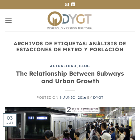
Saltar
al
contenido
ARCHIVOS DE ETIQUETAS:
ANÁLISIS DE
ESTACIONES DE METRO Y POBLACIÓN
ACTUALIDAD
,
BLOG
The Relationship Between Subways
and Urban Growth
POSTED ON
3 JUNIO, 2016
BY
DYGT
03
Jun