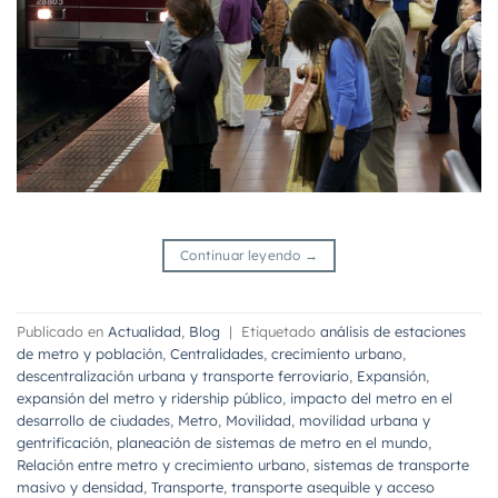
Continuar leyendo
→
Publicado en
Actualidad
,
Blog
|
Etiquetado
análisis de estaciones
de metro y población
,
Centralidades
,
crecimiento urbano
,
descentralización urbana y transporte ferroviario
,
Expansión
,
expansión del metro y ridership público
,
impacto del metro en el
desarrollo de ciudades
,
Metro
,
Movilidad
,
movilidad urbana y
gentrificación
,
planeación de sistemas de metro en el mundo
,
Relación entre metro y crecimiento urbano
,
sistemas de transporte
masivo y densidad
,
Transporte
,
transporte asequible y acceso