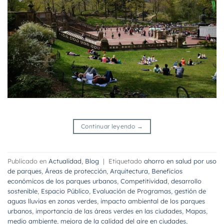
Continuar leyendo
→
Publicado en
Actualidad
,
Blog
|
Etiquetado
ahorro en salud por uso
de parques
,
Áreas de protección
,
Arquitectura
,
Beneficios
económicos de los parques urbanos
,
Competitividad
,
desarrollo
sostenible
,
Espacio Público
,
Evaluación de Programas
,
gestión de
aguas lluvias en zonas verdes
,
impacto ambiental de los parques
urbanos
,
importancia de las áreas verdes en las ciudades
,
Mapas
,
medio ambiente
,
mejora de la calidad del aire en ciudades
,