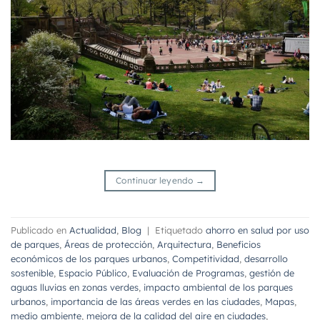
Continuar leyendo
→
Publicado en
Actualidad
,
Blog
|
Etiquetado
ahorro en salud por uso
de parques
,
Áreas de protección
,
Arquitectura
,
Beneficios
económicos de los parques urbanos
,
Competitividad
,
desarrollo
sostenible
,
Espacio Público
,
Evaluación de Programas
,
gestión de
aguas lluvias en zonas verdes
,
impacto ambiental de los parques
urbanos
,
importancia de las áreas verdes en las ciudades
,
Mapas
,
medio ambiente
,
mejora de la calidad del aire en ciudades
,