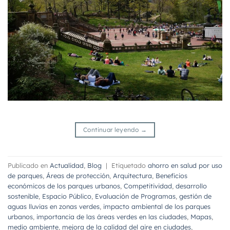
Continuar leyendo
→
Publicado en
Actualidad
,
Blog
|
Etiquetado
ahorro en salud por uso
de parques
,
Áreas de protección
,
Arquitectura
,
Beneficios
económicos de los parques urbanos
,
Competitividad
,
desarrollo
sostenible
,
Espacio Público
,
Evaluación de Programas
,
gestión de
aguas lluvias en zonas verdes
,
impacto ambiental de los parques
urbanos
,
importancia de las áreas verdes en las ciudades
,
Mapas
,
medio ambiente
,
mejora de la calidad del aire en ciudades
,