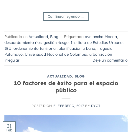
Continuar leyendo
→
Publicado en
Actualidad
,
Blog
|
Etiquetado
avalancha Mocoa
,
desbordamiento ríos
,
gestión riesgo
,
Instituto de Estudios Urbanos -
IEU
,
ordenamiento territorial
,
planificación urbana
,
tragedia
Putumayo
,
Universidad Nacional de Colombia
,
urbanización
irregular
Deje un comentario
ACTUALIDAD
,
BLOG
10 factores de éxito para el espacio
público
POSTED ON
21 FEBRERO, 2017
BY
DYGT
21
Feb