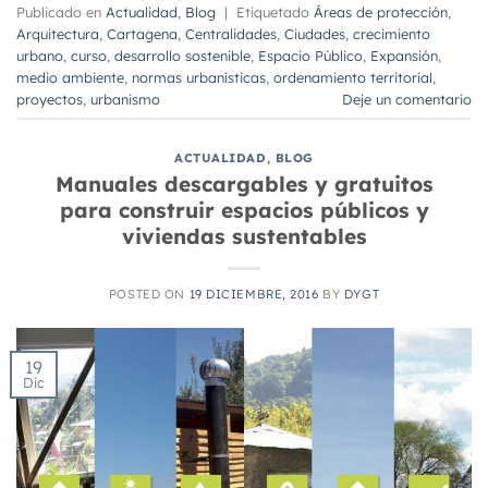
Publicado en
Actualidad
,
Blog
|
Etiquetado
Áreas de protección
,
Arquitectura
,
Cartagena
,
Centralidades
,
Ciudades
,
crecimiento
urbano
,
curso
,
desarrollo sostenible
,
Espacio Público
,
Expansión
,
medio ambiente
,
normas urbanísticas
,
ordenamiento territorial
,
proyectos
,
urbanismo
Deje un comentario
ACTUALIDAD
,
BLOG
Manuales descargables y gratuitos
para construir espacios públicos y
viviendas sustentables
POSTED ON
19 DICIEMBRE, 2016
BY
DYGT
19
Dic