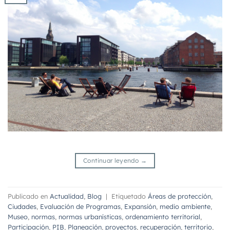
Continuar leyendo
→
Publicado en
Actualidad
,
Blog
|
Etiquetado
Áreas de protección
,
Ciudades
,
Evaluación de Programas
,
Expansión
,
medio ambiente
,
Museo
,
normas
,
normas urbanísticas
,
ordenamiento territorial
,
Participación
,
PIB
,
Planeación
,
proyectos
,
recuperación
,
territorio
,