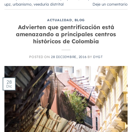
upz
,
urbanismo
,
veeduría distrital
Deje un comentario
ACTUALIDAD
,
BLOG
Advierten que gentrificación está
amenazando a principales centros
históricos de Colombia
POSTED ON
28 DICIEMBRE, 2016
BY
DYGT
28
Dic