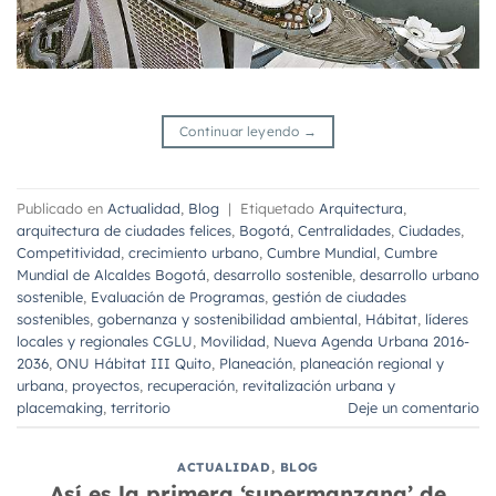
Continuar leyendo
→
Publicado en
Actualidad
,
Blog
|
Etiquetado
Arquitectura
,
arquitectura de ciudades felices
,
Bogotá
,
Centralidades
,
Ciudades
,
Competitividad
,
crecimiento urbano
,
Cumbre Mundial
,
Cumbre
Mundial de Alcaldes Bogotá
,
desarrollo sostenible
,
desarrollo urbano
sostenible
,
Evaluación de Programas
,
gestión de ciudades
sostenibles
,
gobernanza y sostenibilidad ambiental
,
Hábitat
,
líderes
locales y regionales CGLU
,
Movilidad
,
Nueva Agenda Urbana 2016-
2036
,
ONU Hábitat III Quito
,
Planeación
,
planeación regional y
urbana
,
proyectos
,
recuperación
,
revitalización urbana y
placemaking
,
territorio
Deje un comentario
ACTUALIDAD
,
BLOG
Así es la primera ‘supermanzana’ de