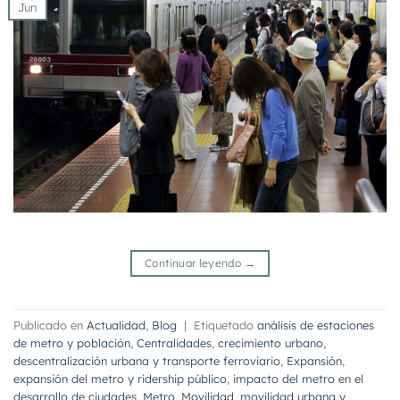
Jun
Continuar leyendo
→
Publicado en
Actualidad
,
Blog
|
Etiquetado
análisis de estaciones
de metro y población
,
Centralidades
,
crecimiento urbano
,
descentralización urbana y transporte ferroviario
,
Expansión
,
expansión del metro y ridership público
,
impacto del metro en el
desarrollo de ciudades
,
Metro
,
Movilidad
,
movilidad urbana y