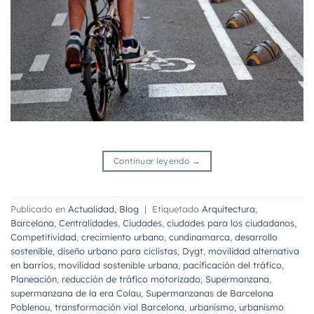
Continuar leyendo
→
Publicado en
Actualidad
,
Blog
|
Etiquetado
Arquitectura
,
Barcelona
,
Centralidades
,
Ciudades
,
ciudades para los ciudadanos
,
Competitividad
,
crecimiento urbano
,
cundinamarca
,
desarrollo
sostenible
,
diseño urbano para ciclistas
,
Dygt
,
movilidad alternativa
en barrios
,
movilidad sostenible urbana
,
pacificación del tráfico
,
Planeación
,
reducción de tráfico motorizado
,
Supermanzana
,
supermanzana de la era Colau
,
Supermanzanas de Barcelona
Poblenou
,
transformación vial Barcelona
,
urbanismo
,
urbanismo