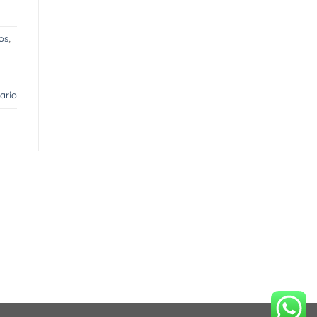
os
,
ario