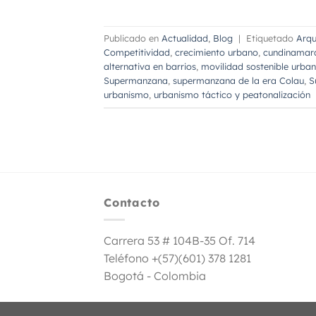
Publicado en
Actualidad
,
Blog
|
Etiquetado
Arqu
Competitividad
,
crecimiento urbano
,
cundinamar
alternativa en barrios
,
movilidad sostenible urba
Supermanzana
,
supermanzana de la era Colau
,
S
urbanismo
,
urbanismo táctico y peatonalización
Contacto
Carrera 53 # 104B-35 Of. 714
Teléfono +(57)(601) 378 1281
Bogotá - Colombia