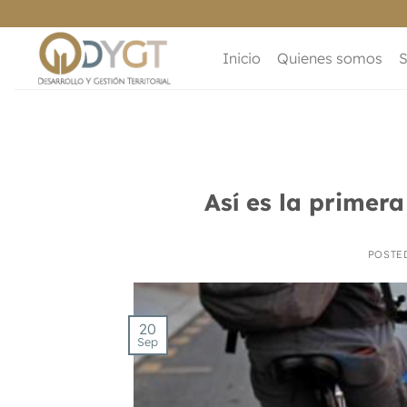
Saltar
al
contenido
Inicio
Quienes somos
S
Así es la primer
POSTE
20
Sep