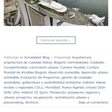
Continuar leyendo
→
Publicado en
Actualidad
,
Blog
|
Etiquetado
Arquitectura
,
arquitectura de ciudades felices
,
Bogotá
,
Centralidades
,
Ciudades
,
Competitividad
,
crecimiento urbano
,
Cumbre Mundial
,
Cumbre
Mundial de Alcaldes Bogotá
,
desarrollo sostenible
,
desarrollo urbano
sostenible
,
Evaluación de Programas
,
gestión de ciudades
sostenibles
,
gobernanza y sostenibilidad ambiental
,
Hábitat
,
líderes
locales y regionales CGLU
,
Movilidad
,
Nueva Agenda Urbana 2016-
2036
,
ONU Hábitat III Quito
,
Planeación
,
planeación regional y
urbana
,
proyectos
,
recuperación
,
revitalización urbana y
placemaking
,
territorio
Deje un comentario