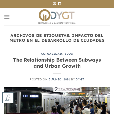
Saltar
al
contenido
ARCHIVOS DE ETIQUETAS:
IMPACTO DEL
METRO EN EL DESARROLLO DE CIUDADES
ACTUALIDAD
,
BLOG
The Relationship Between Subways
and Urban Growth
POSTED ON
3 JUNIO, 2016
BY
DYGT
03
Jun