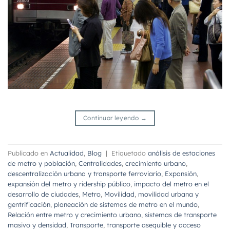
Continuar leyendo
→
Publicado en
Actualidad
,
Blog
|
Etiquetado
análisis de estaciones
de metro y población
,
Centralidades
,
crecimiento urbano
,
descentralización urbana y transporte ferroviario
,
Expansión
,
expansión del metro y ridership público
,
impacto del metro en el
desarrollo de ciudades
,
Metro
,
Movilidad
,
movilidad urbana y
gentrificación
,
planeación de sistemas de metro en el mundo
,
Relación entre metro y crecimiento urbano
,
sistemas de transporte
masivo y densidad
,
Transporte
,
transporte asequible y acceso