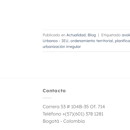
Publicado en
Actualidad
,
Blog
|
Etiquetado
ava
Urbanos - IEU
,
ordenamiento territorial
,
planific
urbanización irregular
Contacto
Carrera 53 # 104B-35 Of. 714
Teléfono +(57)(601) 378 1281
Bogotá - Colombia