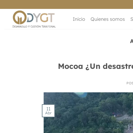
Saltar
al
contenido
Inicio
Quienes somos
S
Mocoa ¿Un desastre
PO
11
Abr