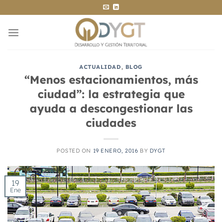
Saltar
al
contenido
ACTUALIDAD
,
BLOG
“Menos estacionamientos, más
ciudad”: la estrategia que
ayuda a descongestionar las
ciudades
POSTED ON
19 ENERO, 2016
BY
DYGT
19
Ene