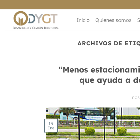
Saltar
al
contenido
Inicio
Quienes somos
S
ARCHIVOS DE ETI
“Menos estacionamie
que ayuda a d
POS
19
Ene