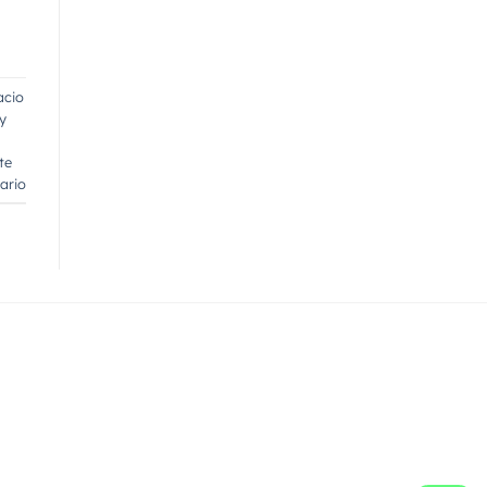
acio
y
te
ario