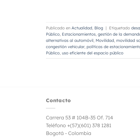
Publicado en
Actualidad
,
Blog
|
Etiquetado
desa
Público
,
Estacionamientos
,
gestión de la demand
alternativas al automóvil
,
Movilidad
,
movilidad so
congestión vehicular
,
políticas de estacionamien
Público
,
uso eficiente del espacio público
Contacto
Carrera 53 # 104B-35 Of. 714
Teléfono +(57)(601) 378 1281
Bogotá - Colombia