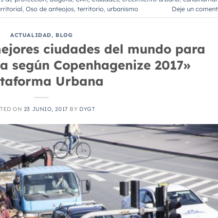
ritorial
,
Oso de anteojos
,
territorio
,
urbanismo
Deje un coment
ACTUALIDAD
,
BLOG
mejores ciudades del mundo para
eta según Copenhagenize 2017»
ataforma Urbana
TED ON
23 JUNIO, 2017
BY
DYGT