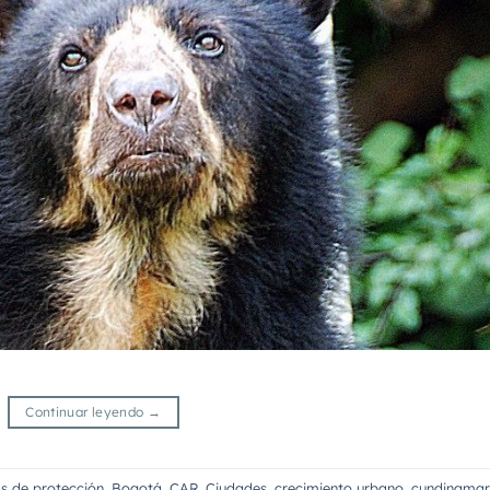
Continuar leyendo
→
s de protección
,
Bogotá
,
CAR
,
Ciudades
,
crecimiento urbano
,
cundinama