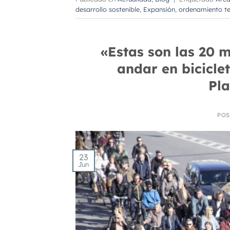
desarrollo sostenible
,
Expansión
,
ordenamiento ter
«Estas son las 20 
andar en bicicl
Pl
POS
23
Jun