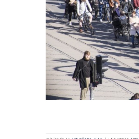
Publicado en
Actualidad
,
Blog
|
Etiquetado
Arqu