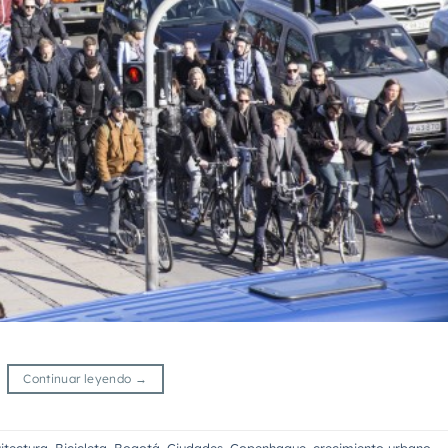
Continuar leyendo
→
itectura
,
Bicicleta
,
Bogotá
,
Ciudades
,
Copenhague
,
crecimiento urbano
,