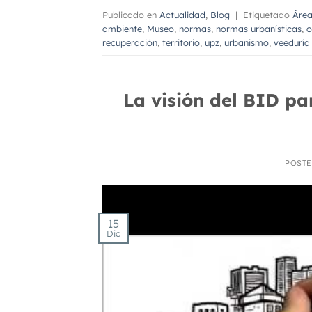
Publicado en
Actualidad
,
Blog
|
Etiquetado
Área
ambiente
,
Museo
,
normas
,
normas urbanísticas
,
o
recuperación
,
territorio
,
upz
,
urbanismo
,
veeduría 
La visión del BID pa
POST
15
Dic