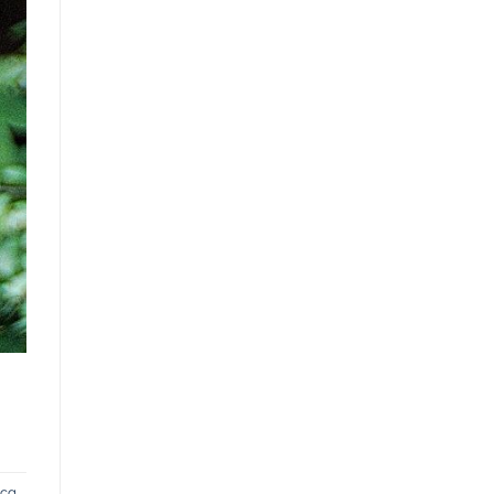
rca
,