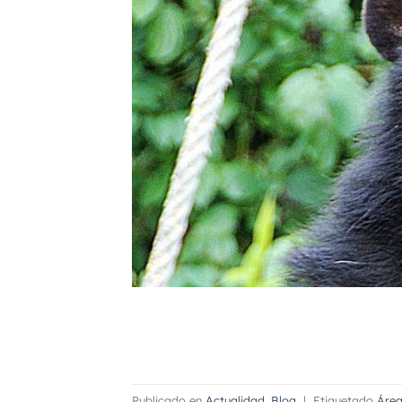
Publicado en
Actualidad
,
Blog
|
Etiquetado
Área