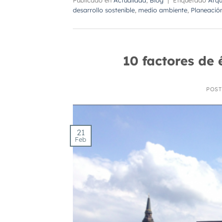
desarrollo sostenible
,
medio ambiente
,
Planeació
10 factores de 
POS
21
Feb