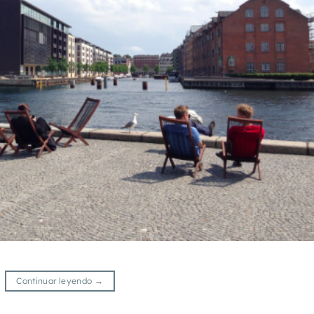
Continuar leyendo
→