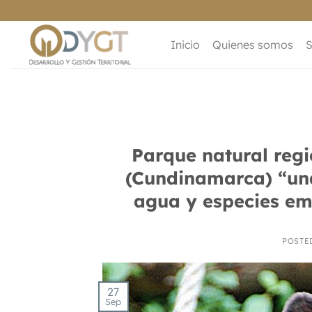
Saltar
al
contenido
Inicio
Quienes somos
S
Parque natural reg
(Cundinamarca) “una 
agua y especies em
POSTE
27
Sep