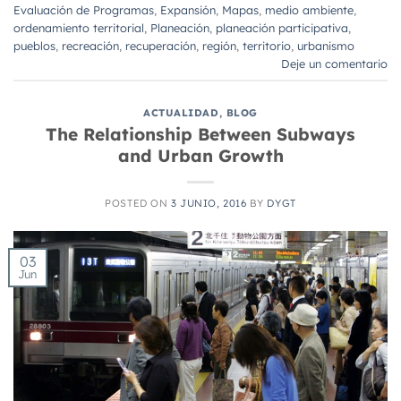
Evaluación de Programas
,
Expansión
,
Mapas
,
medio ambiente
,
ordenamiento territorial
,
Planeación
,
planeación participativa
,
pueblos
,
recreación
,
recuperación
,
región
,
territorio
,
urbanismo
Deje un comentario
ACTUALIDAD
,
BLOG
The Relationship Between Subways
and Urban Growth
POSTED ON
3 JUNIO, 2016
BY
DYGT
03
Jun