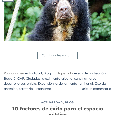
Continuar leyendo
→
Publicado en
Actualidad
,
Blog
|
Etiquetado
Áreas de protección
,
Bogotá
,
CAR
,
Ciudades
,
crecimiento urbano
,
cundinamarca
,
desarrollo sostenible
,
Expansión
,
ordenamiento territorial
,
Oso de
anteojos
,
territorio
,
urbanismo
Deje un comentario
ACTUALIDAD
,
BLOG
10 factores de éxito para el espacio
público