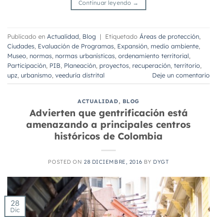
Continuar leyendo
→
Publicado en
Actualidad
,
Blog
|
Etiquetado
Áreas de protección
,
Ciudades
,
Evaluación de Programas
,
Expansión
,
medio ambiente
,
Museo
,
normas
,
normas urbanísticas
,
ordenamiento territorial
,
Participación
,
PIB
,
Planeación
,
proyectos
,
recuperación
,
territorio
,
upz
,
urbanismo
,
veeduría distrital
Deje un comentario
ACTUALIDAD
,
BLOG
Advierten que gentrificación está
amenazando a principales centros
históricos de Colombia
POSTED ON
28 DICIEMBRE, 2016
BY
DYGT
28
Dic