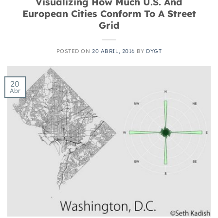
Visualizing How Much U.S. And
European Cities Conform To A Street
Grid
POSTED ON
20 ABRIL, 2016
BY
DYGT
20
Abr