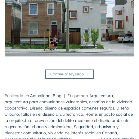
Continuar leyendo
→
Publicado en
Actualidad
,
Blog
|
Etiquetado
Arquitectura
,
arquitectura para comunidades vulnerables
,
desafíos de la vivienda
cooperativa
,
Diseño
,
diseño de espacios comunes seguros
,
Diseño
Urbano
,
fallos en el diseño arquitectónico
,
Home
,
impacto social de
la arquitectura
,
prevención del delito mediante el diseño ambiental
,
regeneración urbana y criminalidad
,
Seguridad
,
urbanismo y
bienestar comunitario
,
vivienda de interés social en Canadá
,
Vivienda social y seguridad urbana
Deje un comentario