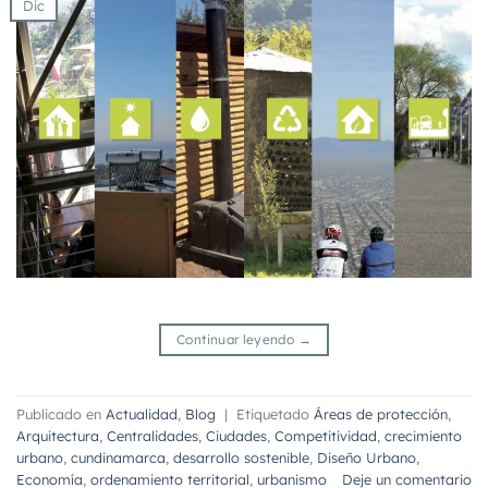
Dic
Continuar leyendo
→
Publicado en
Actualidad
,
Blog
|
Etiquetado
Áreas de protección
,
Arquitectura
,
Centralidades
,
Ciudades
,
Competitividad
,
crecimiento
urbano
,
cundinamarca
,
desarrollo sostenible
,
Diseño Urbano
,
Economía
,
ordenamiento territorial
,
urbanismo
Deje un comentario