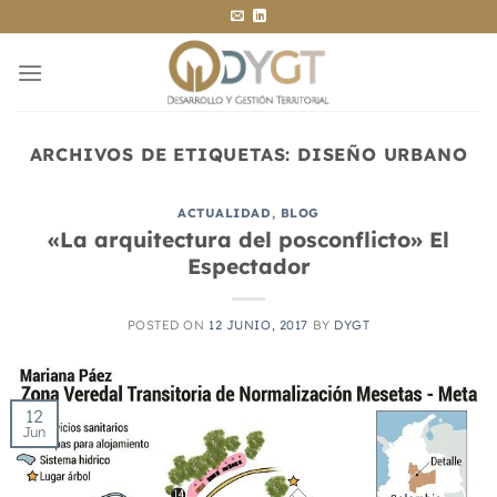
Saltar
al
contenido
ARCHIVOS DE ETIQUETAS:
DISEÑO URBANO
ACTUALIDAD
,
BLOG
«La arquitectura del posconflicto» El
Espectador
POSTED ON
12 JUNIO, 2017
BY
DYGT
12
Jun