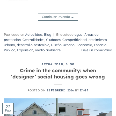
Continuar leyendo
→
Publicado en
Actualidad
,
Blog
|
Etiquetado
agua
,
Áreas de
protección
,
Centralidades
,
Ciudades
,
Competitividad
,
crecimiento
urbano
,
desarrollo sostenible
,
Diseño Urbano
,
Economía
,
Espacio
Público
,
Expansión
,
medio ambiente
Deje un comentario
ACTUALIDAD
,
BLOG
Crime in the community: when
‘designer’ social housing goes wrong
POSTED ON
22 FEBRERO, 2016
BY
DYGT
22
Feb