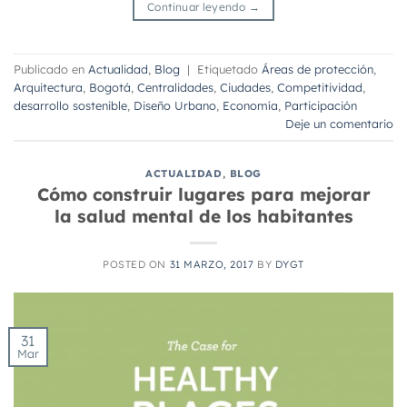
Continuar leyendo
→
Publicado en
Actualidad
,
Blog
|
Etiquetado
Áreas de protección
,
Arquitectura
,
Bogotá
,
Centralidades
,
Ciudades
,
Competitividad
,
desarrollo sostenible
,
Diseño Urbano
,
Economía
,
Participación
Deje un comentario
ACTUALIDAD
,
BLOG
Cómo construir lugares para mejorar
la salud mental de los habitantes
POSTED ON
31 MARZO, 2017
BY
DYGT
31
Mar