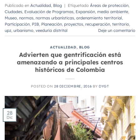
Publicado en
Actualidad
,
Blog
|
Etiquetado
Áreas de protección
,
Ciudades
,
Evaluación de Programas
,
Expansión
,
medio ambiente
,
Museo
,
normas
,
normas urbanísticas
,
ordenamiento territorial
,
Participación
,
PIB
,
Planeación
,
proyectos
,
recuperación
,
territorio
,
upz
,
urbanismo
,
veeduría distrital
Deje un comentario
ACTUALIDAD
,
BLOG
Advierten que gentrificación está
amenazando a principales centros
históricos de Colombia
POSTED ON
28 DICIEMBRE, 2016
BY
DYGT
28
Dic