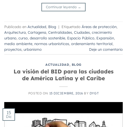
Continuar leyendo
→
Publicado en
Actualidad
,
Blog
|
Etiquetado
Áreas de protección
,
Arquitectura
,
Cartagena
,
Centralidades
,
Ciudades
,
crecimiento
urbano
,
curso
,
desarrollo sostenible
,
Espacio Público
,
Expansión
,
medio ambiente
,
normas urbanísticas
,
ordenamiento territorial
,
proyectos
,
urbanismo
Deje un comentario
ACTUALIDAD
,
BLOG
La visión del BID para las ciudades
de América Latina y el Caribe
POSTED ON
15 DICIEMBRE, 2016
BY
DYGT
15
Dic