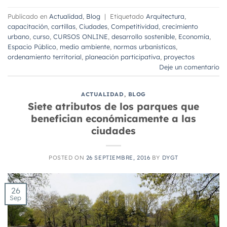
Publicado en
Actualidad
,
Blog
|
Etiquetado
Arquitectura
,
capacitación
,
cartillas
,
Ciudades
,
Competitividad
,
crecimiento
urbano
,
curso
,
CURSOS ONLINE
,
desarrollo sostenible
,
Economía
,
Espacio Público
,
medio ambiente
,
normas urbanísticas
,
ordenamiento territorial
,
planeación participativa
,
proyectos
Deje un comentario
ACTUALIDAD
,
BLOG
Siete atributos de los parques que
benefician económicamente a las
ciudades
POSTED ON
26 SEPTIEMBRE, 2016
BY
DYGT
26
Sep