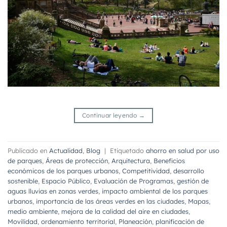
Continuar leyendo
→
Publicado en
Actualidad
,
Blog
|
Etiquetado
ahorro en salud por uso
de parques
,
Áreas de protección
,
Arquitectura
,
Beneficios
económicos de los parques urbanos
,
Competitividad
,
desarrollo
sostenible
,
Espacio Público
,
Evaluación de Programas
,
gestión de
aguas lluvias en zonas verdes
,
impacto ambiental de los parques
urbanos
,
importancia de las áreas verdes en las ciudades
,
Mapas
,
medio ambiente
,
mejora de la calidad del aire en ciudades
,
Movilidad
,
ordenamiento territorial
,
Planeación
,
planificación de