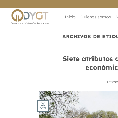
Saltar
al
contenido
Inicio
Quienes somos
S
ARCHIVOS DE ETIQ
Siete atributos
económic
POSTE
26
Sep