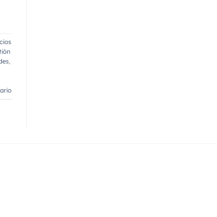
cios
tión
des
,
ario