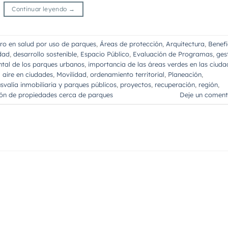
Continuar leyendo
→
ro en salud por uso de parques
,
Áreas de protección
,
Arquitectura
,
Benefi
dad
,
desarrollo sostenible
,
Espacio Público
,
Evaluación de Programas
,
ges
tal de los parques urbanos
,
importancia de las áreas verdes en las ciuda
 aire en ciudades
,
Movilidad
,
ordenamiento territorial
,
Planeación
,
usvalía inmobiliaria y parques públicos
,
proyectos
,
recuperación
,
región
,
ión de propiedades cerca de parques
Deje un coment