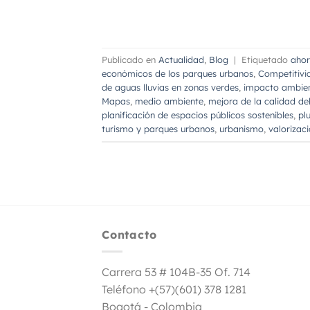
Publicado en
Actualidad
,
Blog
|
Etiquetado
ahor
económicos de los parques urbanos
,
Competitivi
de aguas lluvias en zonas verdes
,
impacto ambien
Mapas
,
medio ambiente
,
mejora de la calidad del
planificación de espacios públicos sostenibles
,
pl
turismo y parques urbanos
,
urbanismo
,
valorizac
Contacto
Carrera 53 # 104B-35 Of. 714
Teléfono +(57)(601) 378 1281
Bogotá - Colombia