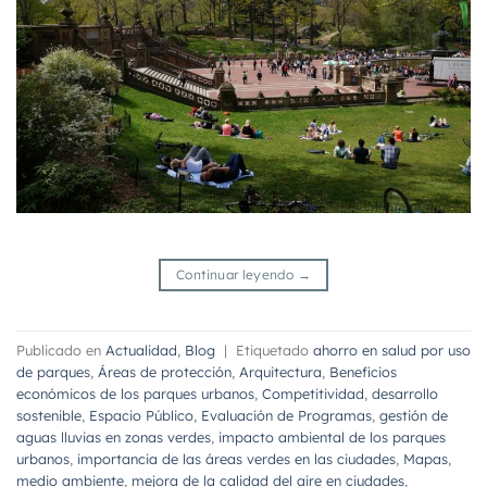
Continuar leyendo
→
Publicado en
Actualidad
,
Blog
|
Etiquetado
ahorro en salud por uso
de parques
,
Áreas de protección
,
Arquitectura
,
Beneficios
económicos de los parques urbanos
,
Competitividad
,
desarrollo
sostenible
,
Espacio Público
,
Evaluación de Programas
,
gestión de
aguas lluvias en zonas verdes
,
impacto ambiental de los parques
urbanos
,
importancia de las áreas verdes en las ciudades
,
Mapas
,
medio ambiente
,
mejora de la calidad del aire en ciudades
,