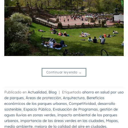
Continuar leyendo
→
Publicado en
Actualidad
,
Blog
|
Etiquetado
ahorro en salud por uso
de parques
,
Áreas de protección
,
Arquitectura
,
Beneficios
económicos de los parques urbanos
,
Competitividad
,
desarrollo
sostenible
,
Espacio Público
,
Evaluación de Programas
,
gestión de
aguas lluvias en zonas verdes
,
impacto ambiental de los parques
urbanos
,
importancia de las áreas verdes en las ciudades
,
Mapas
,
medio ambiente
,
mejora de la calidad del aire en ciudades
,