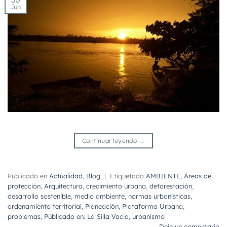
Jun
Continuar leyendo
→
Publicado en
Actualidad
,
Blog
|
Etiquetado
AMBIENTE
,
Áreas de
protección
,
Arquitectura
,
crecimiento urbano
,
deforestación
,
desarrollo sostenible
,
medio ambiente
,
normas urbanísticas
,
ordenamiento territorial
,
Planeación
,
Plataforma Urbana
,
problemas
,
Públicado en: La Silla Vacia
,
urbanismo
Deje un comentario