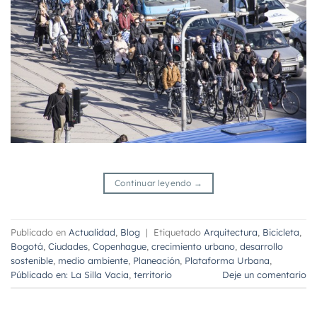
Continuar leyendo
→
Publicado en
Actualidad
,
Blog
|
Etiquetado
Arquitectura
,
Bicicleta
,
Bogotá
,
Ciudades
,
Copenhague
,
crecimiento urbano
,
desarrollo
sostenible
,
medio ambiente
,
Planeación
,
Plataforma Urbana
,
Públicado en: La Silla Vacia
,
territorio
Deje un comentario