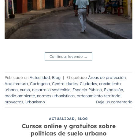
Continuar leyendo
→
Publicado en
Actualidad
,
Blog
|
Etiquetado
Áreas de protección
,
Arquitectura
,
Cartagena
,
Centralidades
,
Ciudades
,
crecimiento
urbano
,
curso
,
desarrollo sostenible
,
Espacio Público
,
Expansión
,
medio ambiente
,
normas urbanísticas
,
ordenamiento territorial
,
proyectos
,
urbanismo
Deje un comentario
ACTUALIDAD
,
BLOG
Cursos online y gratuitos sobre
políticas de suelo urbano