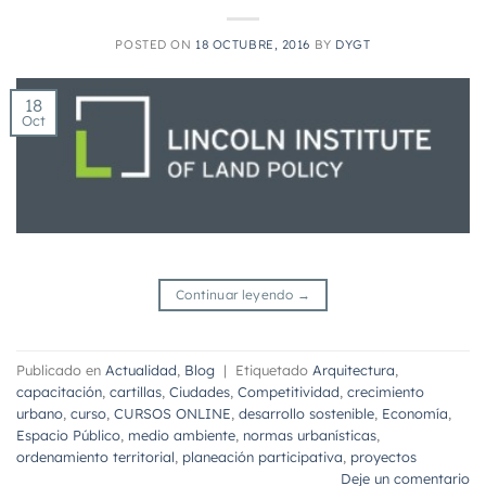
POSTED ON
18 OCTUBRE, 2016
BY
DYGT
18
Oct
Continuar leyendo
→
Publicado en
Actualidad
,
Blog
|
Etiquetado
Arquitectura
,
capacitación
,
cartillas
,
Ciudades
,
Competitividad
,
crecimiento
urbano
,
curso
,
CURSOS ONLINE
,
desarrollo sostenible
,
Economía
,
Espacio Público
,
medio ambiente
,
normas urbanísticas
,
ordenamiento territorial
,
planeación participativa
,
proyectos
Deje un comentario