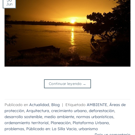
Jun
Continuar leyendo
→
Publicado en
Actualidad
,
Blog
|
Etiquetado
AMBIENTE
,
Áreas de
protección
,
Arquitectura
,
crecimiento urbano
,
deforestación
,
desarrollo sostenible
,
medio ambiente
,
normas urbanísticas
,
ordenamiento territorial
,
Planeación
,
Plataforma Urbana
,
problemas
,
Públicado en: La Silla Vacia
,
urbanismo
Deje un comentario