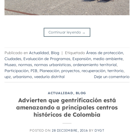
Continuar leyendo
→
Publicado en
Actualidad
,
Blog
|
Etiquetado
Áreas de protección
,
Ciudades
,
Evaluación de Programas
,
Expansión
,
medio ambiente
,
Museo
,
normas
,
normas urbanísticas
,
ordenamiento territorial
,
Participación
,
PIB
,
Planeación
,
proyectos
,
recuperación
,
territorio
,
upz
,
urbanismo
,
veeduría distrital
Deje un comentario
ACTUALIDAD
,
BLOG
Advierten que gentrificación está
amenazando a principales centros
históricos de Colombia
POSTED ON
28 DICIEMBRE, 2016
BY
DYGT