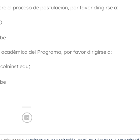
e el proceso de postulación, por favor dirigirse a:
)
ibe
 académica del Programa, por favor dirigirse a:
olninst.edu)
ibe
y etiquetada
Arquitectura
,
capacitación
,
cartillas
,
Ciudades
,
Competitivid