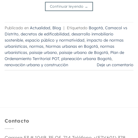
Continuar leyendo
→
Publicado en
Actualidad
,
Blog
|
Etiquetado
Bogotá
,
Camacol vs
Distrito
,
decretos de edificabilidad
,
desarrollo inmobiliario
sostenible
,
espacio público y normatividad
,
impacto de normas
urbanísticas
,
normas
,
Normas urbanas en Bogotá
,
normas
urbanísticas
,
paisaje urbano
,
paisaje urbano de Bogotá
,
Plan de
Ordenamiento Territorial POT
,
planeación urbana Bogotá
,
renovación urbana y construcción
Deje un comentario
Contacto
Carrera 53 # 104B-35 Of. 714 Teléfono +(57)(601) 378