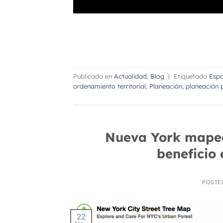
Publicado en
Actualidad
,
Blog
|
Etiquetado
Espa
ordenamiento territorial
,
Planeación
,
planeación p
Nueva York mapea 
beneficio
POSTE
22