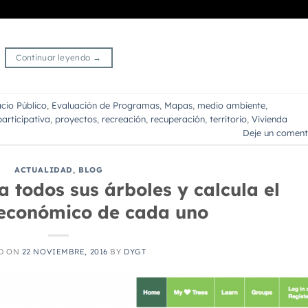
Continuar leyendo
→
cio Público
,
Evaluación de Programas
,
Mapas
,
medio ambiente
,
articipativa
,
proyectos
,
recreación
,
recuperación
,
territorio
,
Vivienda
Deje un coment
ACTUALIDAD
,
BLOG
todos sus árboles y calcula el
 económico de cada uno
D ON
22 NOVIEMBRE, 2016
BY
DYGT