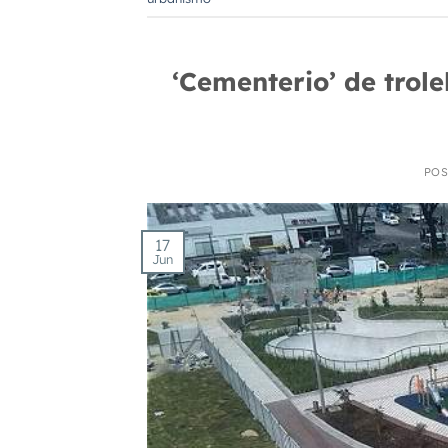
‘Cementerio’ de trol
PO
17
Jun