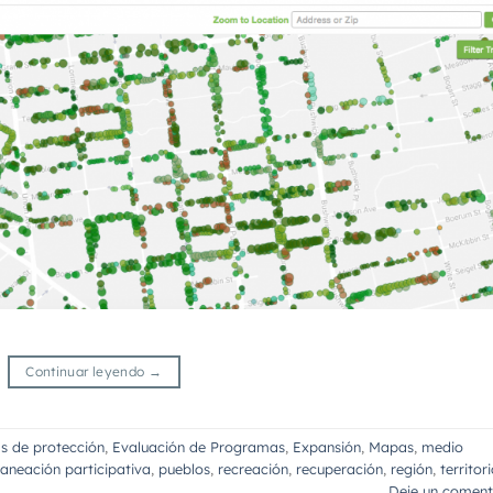
Continuar leyendo
→
s de protección
,
Evaluación de Programas
,
Expansión
,
Mapas
,
medio
laneación participativa
,
pueblos
,
recreación
,
recuperación
,
región
,
territor
Deje un coment