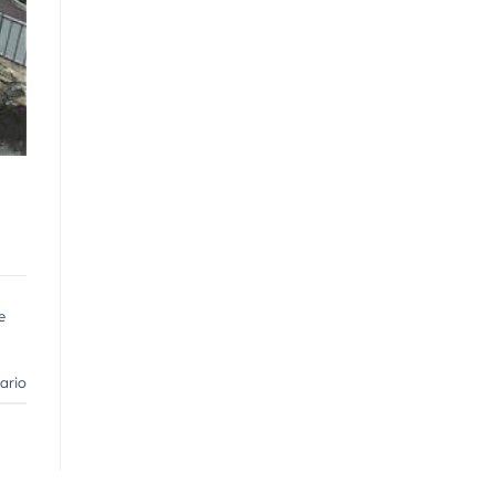
e
ario