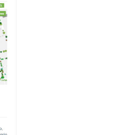
io
,
ario