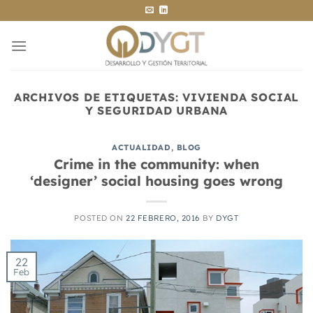
Saltar
al
contenido
ARCHIVOS DE ETIQUETAS:
VIVIENDA SOCIAL
Y SEGURIDAD URBANA
ACTUALIDAD
,
BLOG
Crime in the community: when
‘designer’ social housing goes wrong
POSTED ON
22 FEBRERO, 2016
BY
DYGT
22
Feb