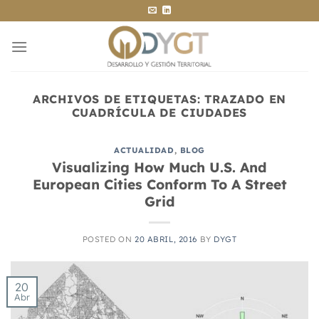
Saltar
al
contenido
ARCHIVOS DE ETIQUETAS:
TRAZADO EN
CUADRÍCULA DE CIUDADES
ACTUALIDAD
,
BLOG
Visualizing How Much U.S. And
European Cities Conform To A Street
Grid
POSTED ON
20 ABRIL, 2016
BY
DYGT
20
Abr