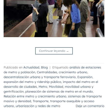
Continuar leyendo
→
Publicado en
Actualidad
,
Blog
|
Etiquetado
análisis de estaciones
de metro y población
,
Centralidades
,
crecimiento urbano
,
descentralización urbana y transporte ferroviario
,
Expansión
,
expansión del metro y ridership público
,
impacto del metro en el
desarrollo de ciudades
,
Metro
,
Movilidad
,
movilidad urbana y
gentrificación
,
planeación de sistemas de metro en el mundo
,
Relación entre metro y crecimiento urbano
,
sistemas de transporte
masivo y densidad
,
Transporte
,
transporte asequible y acceso
urbano
,
urbanización y redes de metro
Deje un comentario