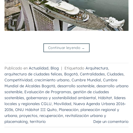
Continuar leyendo
→
Publicado en
Actualidad
,
Blog
|
Etiquetado
Arquitectura
,
arquitectura de ciudades felices
,
Bogotá
,
Centralidades
,
Ciudades
,
Competitividad
,
crecimiento urbano
,
Cumbre Mundial
,
Cumbre
Mundial de Alcaldes Bogotá
,
desarrollo sostenible
,
desarrollo urbano
sostenible
,
Evaluación de Programas
,
gestión de ciudades
sostenibles
,
gobernanza y sostenibilidad ambiental
,
Hábitat
,
líderes
locales y regionales CGLU
,
Movilidad
,
Nueva Agenda Urbana 2016-
2036
,
ONU Hábitat III Quito
,
Planeación
,
planeación regional y
urbana
,
proyectos
,
recuperación
,
revitalización urbana y
placemaking
,
territorio
Deje un comentario