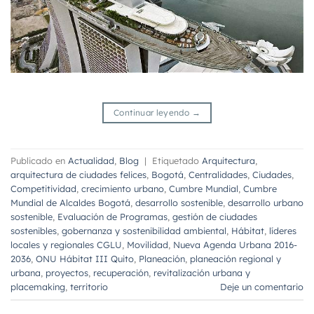
Continuar leyendo
→
Publicado en
Actualidad
,
Blog
|
Etiquetado
Arquitectura
,
arquitectura de ciudades felices
,
Bogotá
,
Centralidades
,
Ciudades
,
Competitividad
,
crecimiento urbano
,
Cumbre Mundial
,
Cumbre
Mundial de Alcaldes Bogotá
,
desarrollo sostenible
,
desarrollo urbano
sostenible
,
Evaluación de Programas
,
gestión de ciudades
sostenibles
,
gobernanza y sostenibilidad ambiental
,
Hábitat
,
líderes
locales y regionales CGLU
,
Movilidad
,
Nueva Agenda Urbana 2016-
2036
,
ONU Hábitat III Quito
,
Planeación
,
planeación regional y
urbana
,
proyectos
,
recuperación
,
revitalización urbana y
placemaking
,
territorio
Deje un comentario