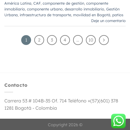
América Latina
,
CAF
,
componente de gestión
,
componente
inmobiliario
,
componente urbano
,
desarrollo inmobiliario
,
Gestión
Urbana
,
infraestructura de transporte
,
movilidad en Bogotá
,
patios
Deje un comentario
1
2
3
4
…
10
Contacto
Carrera 53 # 104B-35 Of. 714 Teléfono +(57)(601) 378
1281 Bogotá - Colombia
Copyright 2026 ©