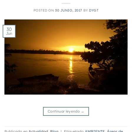
POSTED ON
30 JUNIO, 2017
BY
DYGT
30
Jun
Continuar leyendo
→
Publicado en
Actualidad
,
Blog
|
Etiquetado
AMBIENTE
,
Áreas de