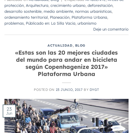
protección
,
Arquitectura
,
crecimiento urbano
,
deforestación
,
desarrollo sostenible
,
medio ambiente
,
normas urbanísticas
,
ordenamiento territorial
,
Planeación
,
Plataforma Urbana
,
problemas
,
Públicado en: La Silla Vacia
,
urbanismo
Deje un comentario
ACTUALIDAD
,
BLOG
«Estas son las 20 mejores ciudades
del mundo para andar en bicicleta
según Copenhagenize 2017»
Plataforma Urbana
POSTED ON
23 JUNIO, 2017
BY
DYGT
23
Jun