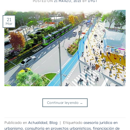
POSTED ON
21 MARZO, 2023
BY
DYGT
21
Mar
Continuar leyendo
→
Publicado en
Actualidad
,
Blog
|
Etiquetado
asesoría jurídica en
urbanismo
,
consultoría en proyectos urbanísticos
,
financiación de