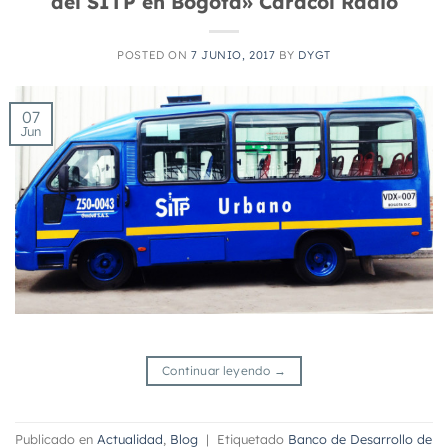
del SITP en Bogótá» Caracol Radio
POSTED ON
7 JUNIO, 2017
BY
DYGT
07
Jun
Continuar leyendo
→
Publicado en
Actualidad
,
Blog
|
Etiquetado
Banco de Desarrollo de