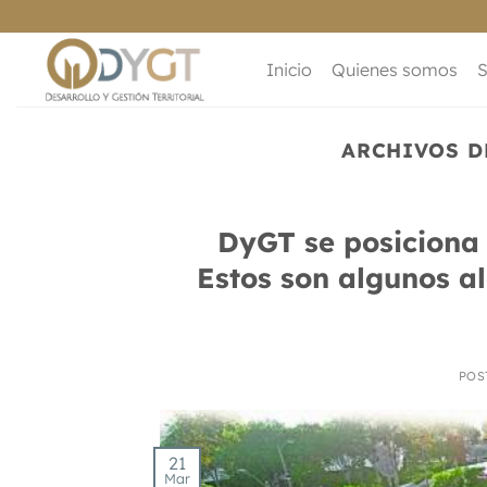
Saltar
al
contenido
Inicio
Quienes somos
S
ARCHIVOS D
DyGT se posiciona 
Estos son algunos al
POS
21
Mar