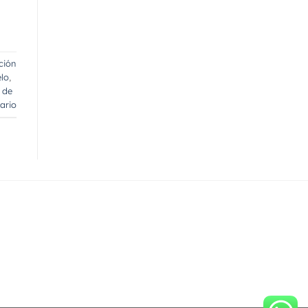
ción
elo
,
 de
ario