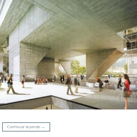
Continuar leyendo
→