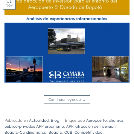
01
Nov
Continuar leyendo
→
Publicado en
Actualidad
,
Blog
|
Etiquetado
Aeropuerto
,
alianzas
público-privadas APP urbanismo
,
APP
,
atracción de inversión
Bogotá-Cundinamarca
,
Bogotá
,
CCB
,
Competitividad
,