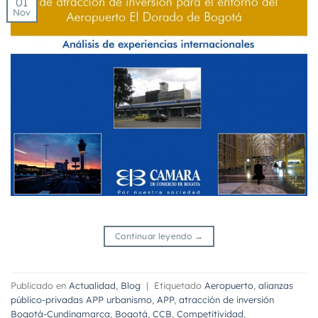
01
Nov
Continuar leyendo
→
Publicado en
Actualidad
,
Blog
|
Etiquetado
Aeropuerto
,
alianzas
público-privadas APP urbanismo
,
APP
,
atracción de inversión
Bogotá-Cundinamarca
,
Bogotá
,
CCB
,
Competitividad
,