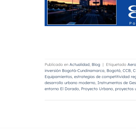
Publicado en
Actualidad
,
Blog
|
Etiquetado
Aero
inversión Bogotá-Cundinamarca
,
Bogotá
,
CCB
,
C
Equipamientos
,
estrategias de competitividad re
desarrollo urbano moderno
,
Instrumentos de Ges
entorno El Dorado
,
Proyecto Urbano
,
proyectos 