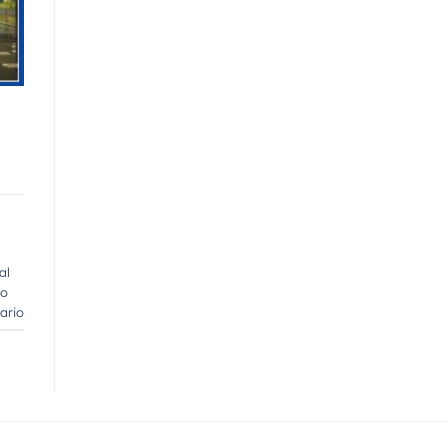
al
to
ario