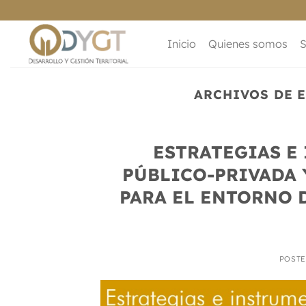
Saltar
al
contenido
Inicio
Quienes somos
S
ARCHIVOS DE 
ESTRATEGIAS E
PÚBLICO-PRIVADA 
PARA EL ENTORNO 
POST