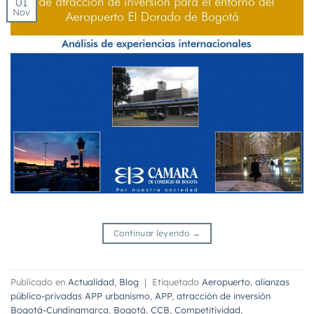
01
Nov
Continuar leyendo
→
Publicado en
Actualidad
,
Blog
|
Etiquetado
Aeropuerto
,
alianzas
público-privadas APP urbanismo
,
APP
,
atracción de inversión
Bogotá-Cundinamarca
,
Bogotá
,
CCB
,
Competitividad
,