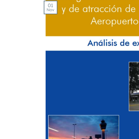
01
Nov