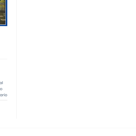
al
to
ario