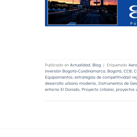
Publicado en
Actualidad
,
Blog
|
Etiquetado
Aero
inversión Bogotá-Cundinamarca
,
Bogotá
,
CCB
,
C
Equipamientos
,
estrategias de competitividad re
desarrollo urbano moderno
,
Instrumentos de Ges
entorno El Dorado
,
Proyecto Urbano
,
proyectos 