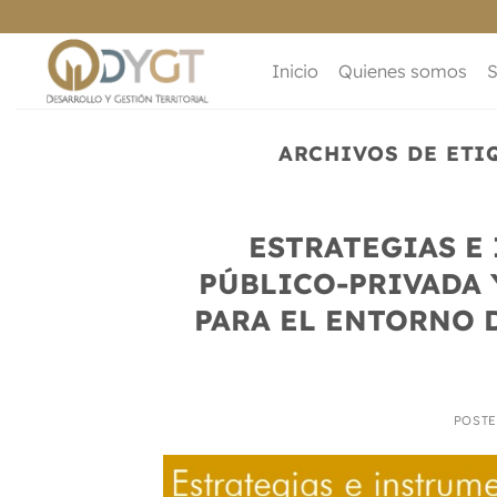
Saltar
al
contenido
Inicio
Quienes somos
S
ARCHIVOS DE ETI
ESTRATEGIAS E
PÚBLICO-PRIVADA 
PARA EL ENTORNO 
POST