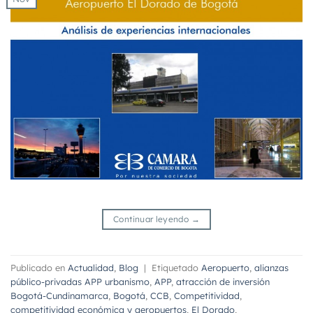
Continuar leyendo
→
Publicado en
Actualidad
,
Blog
|
Etiquetado
Aeropuerto
,
alianzas
público-privadas APP urbanismo
,
APP
,
atracción de inversión
Bogotá-Cundinamarca
,
Bogotá
,
CCB
,
Competitividad
,
competitividad económica y aeropuertos
,
El Dorado
,