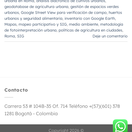
urbana en Roma
,
análisis diacrónico de cultivos urbanos
,
geodatabase de agricultura urbana
,
gestión de espacios verdes
urbanos
,
Google Street View para verificación de campo
,
huertos
urbanos y seguridad alimentaria
,
inventario con Google Earth
,
Mapas
,
mapeo participativo y SIG
,
medio ambiente
,
metodología
de fotointerpretación urbana
,
políticas de agricultura en ciudades
,
Roma
,
SIG
Deje un comentario
Contacto
Carrera 53 # 104B-35 Of. 714 Teléfono +(57)(601) 378
1281 Bogotá - Colombia
Copyright 2026 ©