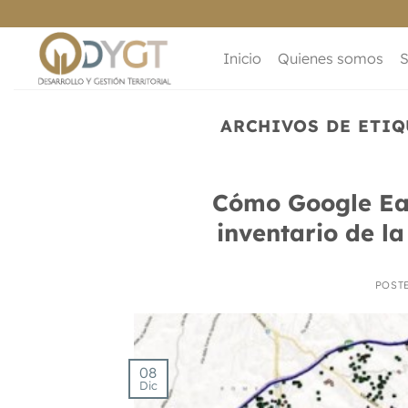
Saltar
al
contenido
Inicio
Quienes somos
S
ARCHIVOS DE ETIQ
Cómo Google Ear
inventario de l
POST
08
Dic