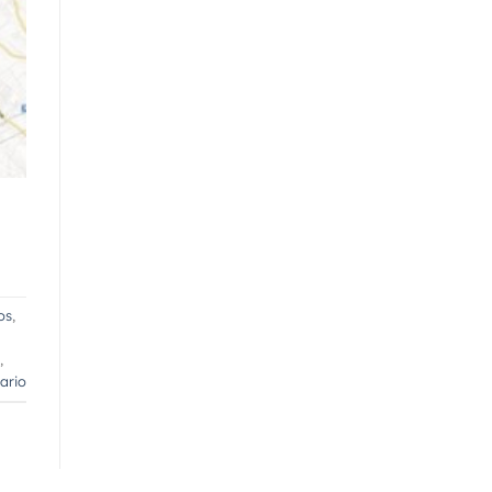
os
,
,
ario