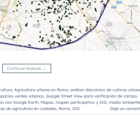
Continuar leyendo
→
cultura
,
Agricultura urbana en Roma
,
análisis diacrónico de cultivos urban
spacios verdes urbanos
,
Google Street View para verificación de campo
,
rio con Google Earth
,
Mapas
,
mapeo participativo y SIG
,
medio ambiente
icas de agricultura en ciudades
,
Roma
,
SIG
Deje un coment