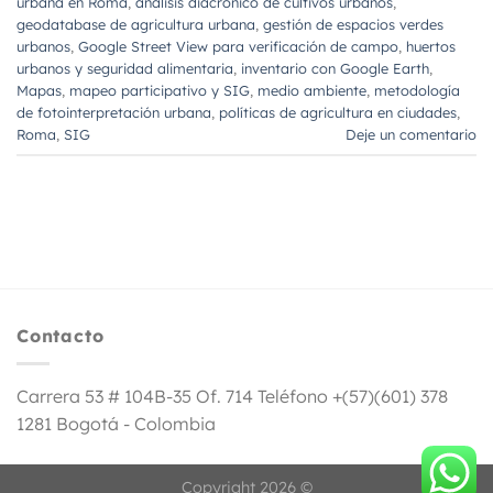
urbana en Roma
,
análisis diacrónico de cultivos urbanos
,
geodatabase de agricultura urbana
,
gestión de espacios verdes
urbanos
,
Google Street View para verificación de campo
,
huertos
urbanos y seguridad alimentaria
,
inventario con Google Earth
,
Mapas
,
mapeo participativo y SIG
,
medio ambiente
,
metodología
de fotointerpretación urbana
,
políticas de agricultura en ciudades
,
Roma
,
SIG
Deje un comentario
Contacto
Carrera 53 # 104B-35 Of. 714 Teléfono +(57)(601) 378
1281 Bogotá - Colombia
Copyright 2026 ©