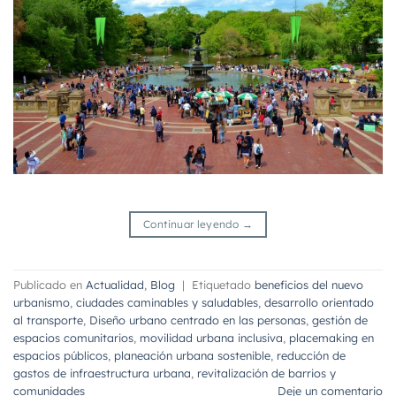
Continuar leyendo
→
Publicado en
Actualidad
,
Blog
|
Etiquetado
beneficios del nuevo
urbanismo
,
ciudades caminables y saludables
,
desarrollo orientado
al transporte
,
Diseño urbano centrado en las personas
,
gestión de
espacios comunitarios
,
movilidad urbana inclusiva
,
placemaking en
espacios públicos
,
planeación urbana sostenible
,
reducción de
gastos de infraestructura urbana
,
revitalización de barrios y
comunidades
Deje un comentario