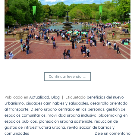
Continuar leyendo
→
Publicado en
Actualidad
,
Blog
|
Etiquetado
beneficios del nuevo
urbanismo
,
ciudades caminables y saludables
,
desarrollo orientado
al transporte
,
Diseño urbano centrado en las personas
,
gestión de
espacios comunitarios
,
movilidad urbana inclusiva
,
placemaking en
espacios públicos
,
planeación urbana sostenible
,
reducción de
gastos de infraestructura urbana
,
revitalización de barrios y
comunidades
Deje un comentario